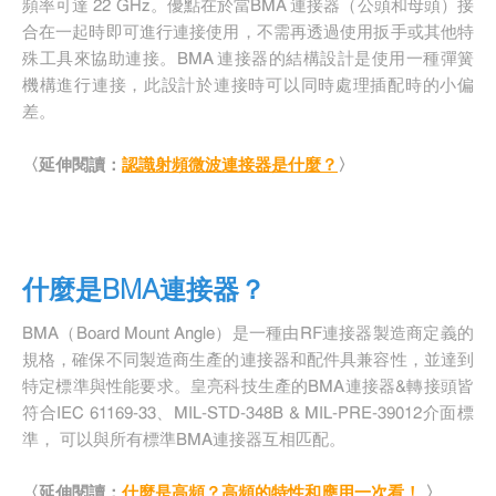
頻率可達 22 GHz。優點在於當BMA 連接器（公頭和母頭）接
合在一起時即可進行連接使用，不需再透過使用扳手或其他特
殊工具來協助連接。BMA 連接器的結構設計是使用一種彈簧
機構進行連接，此設計於連接時可以同時處理插配時的小偏
差。
〈延伸閱讀：
認識射頻微波連接器是什麼？
〉
什麼是BMA連接器？
BMA（Board Mount Angle）是一種由RF連接器製造商定義的
規格，確保不同製造商生產的連接器和配件具兼容性，並達到
特定標準與性能要求。皇亮科技生產的BMA連接器&轉接頭皆
符合IEC 61169-33、MIL-STD-348B & MIL-PRE-39012介面標
準， 可以與所有標準BMA連接器互相匹配。
〈延伸閱讀：
什麼是高頻？高頻的特性和應用一次看！
〉