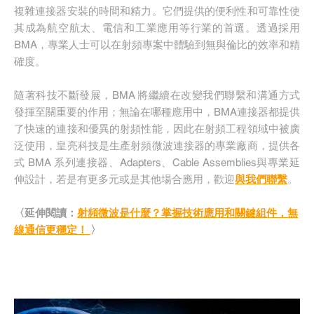
複雜連接器安裝的時間和精力。它們提供的便利性和可靠性使
其成為航空航太、電信和工業應用等行業的首選。透過採用
BMA，專業人士可以在射頻專案中體驗到無與倫比的效率和精
確度。
隨著科技不斷發展，BMA 將繼續在改變我們聯繫和溝通方式
發揮至關重要的作用；無論在哪種應用中，BMA連接器都提供
了快速的連接和優異的射頻性能，因此在射頻工程領域中被廣
泛使用，皇亮科技是生產射頻微波連接器的專業廠商，提供各
式 BMA 系列連接器、Adapters、Cable Assemblies與專業延
伸設計，若是有更多元或是其他場合應用，歡迎
與我們聯繫
。
〈延伸閱讀：
射頻微波是什麼？掌握技術應用和關鍵組件，無
線通信更穩定！
〉