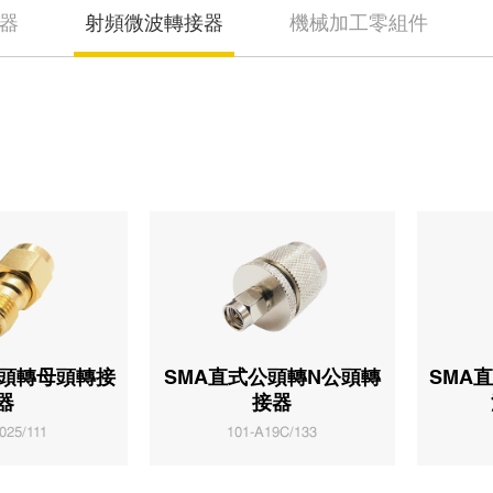
器
射頻微波轉接器
機械加工零組件
公頭轉母頭轉接
SMA直式公頭轉N公頭轉
SMA
器
接器
025/111
101-A19C/133