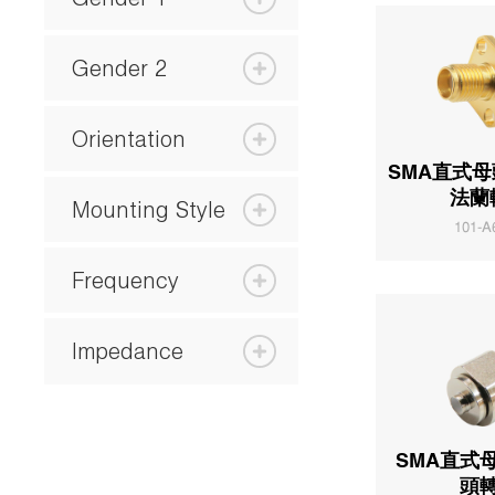
Gender 2
Orientation
SMA直式
法蘭
Mounting Style
101-A
Frequency
Impedance
SMA直式母
頭