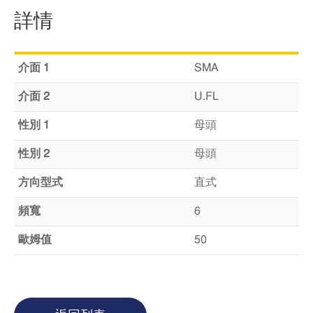
詳情
介面 1
SMA
介面 2
U.FL
性別 1
母頭
性別 2
母頭
方向型式
直式
頻寬
6
歐姆值
50