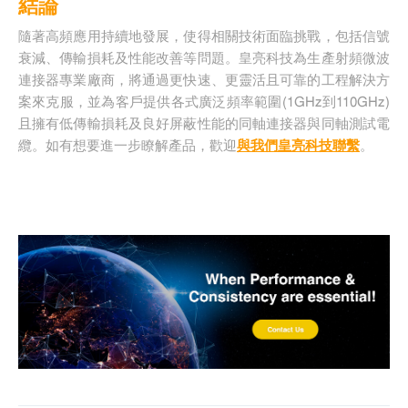
結論
隨著高頻應用持續地發展，使得相關技術面臨挑戰，包括信號
衰減、傳輸損耗及性能改善等問題。皇亮科技為生產射頻微波
連接器專業廠商，將通過更快速、更靈活且可靠的工程解決方
案來克服，並為客戶提供各式廣泛頻率範圍(1GHz到110GHz)
且擁有低傳輸損耗及良好屏蔽性能的同軸連接器與同軸測試電
纜。如有想要進一步瞭解產品，歡迎
與我們皇亮科技聯繫
。