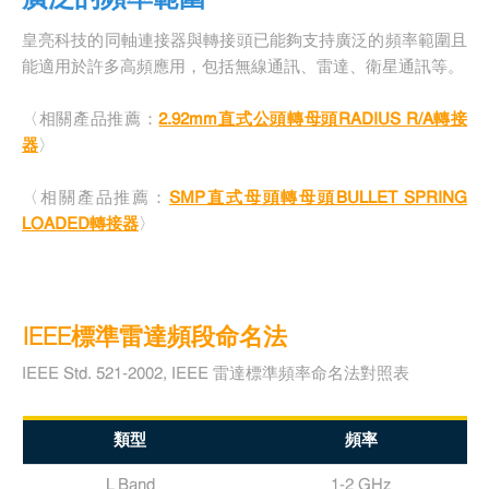
皇亮科技的同軸連接器與轉接頭已能夠支持廣泛的頻率範圍且
能適用於許多高頻應用，包括無線通訊、雷達、衛星通訊等。
〈相關產品推薦：
2.92mm直式公頭轉母頭RADIUS R/A轉接
器
〉
〈相關產品推薦：
SMP直式母頭轉母頭BULLET SPRING
LOADED轉接器
〉
IEEE標準雷達頻段命名法
IEEE Std. 521-2002, IEEE 雷達標準頻率命名法對照表
類型
頻率
L Band
1-2 GHz