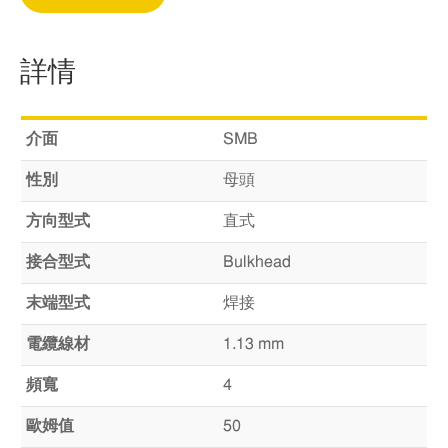
詳情
介面
SMB
性別
母頭
方向型式
直式
接合型式
Bulkhead
末端型式
焊接
電纜線材
1.13 mm
頻寬
4
歐姆值
50