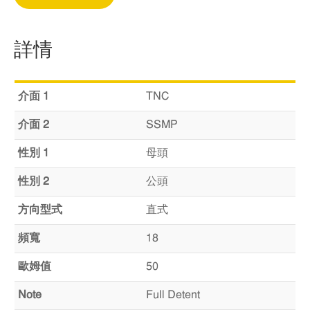
詳情
介面 1
TNC
介面 2
SSMP
性別 1
母頭
性別 2
公頭
方向型式
直式
頻寬
18
歐姆值
50
Note
Full Detent